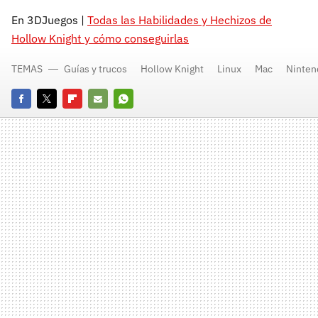
En 3DJuegos |
Todas las Habilidades y Hechizos de
Hollow Knight y cómo conseguirlas
TEMAS
Guías y trucos
Hollow Knight
Linux
Mac
Ninten
Facebook
Twitter
Flipboard
E-
Whatsapp
mail