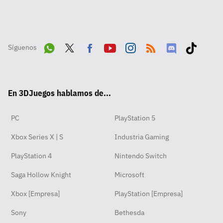
Síguenos
Wha
Twit
Fac
Yout
Inst
RSS
Disc
Tikt
tsA
ter
ebo
ube
agra
ord
ok
En 3DJuegos hablamos de...
pp
ok
m
PC
PlayStation 5
Xbox Series X | S
Industria Gaming
PlayStation 4
Nintendo Switch
Saga Hollow Knight
Microsoft
Xbox [Empresa]
PlayStation [Empresa]
Sony
Bethesda