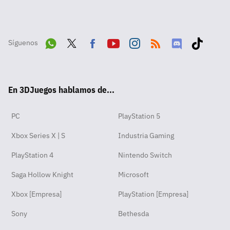
Síguenos
Wha
Twit
Fac
Yout
Inst
RSS
Disc
Tikt
tsA
ter
ebo
ube
agra
ord
ok
En 3DJuegos hablamos de...
pp
ok
m
PC
PlayStation 5
Xbox Series X | S
Industria Gaming
PlayStation 4
Nintendo Switch
Saga Hollow Knight
Microsoft
Xbox [Empresa]
PlayStation [Empresa]
Sony
Bethesda