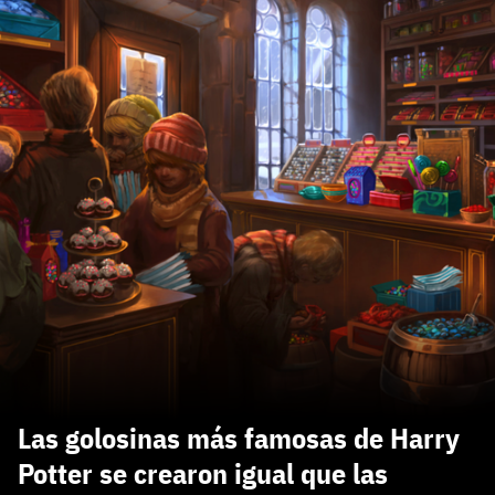
carácter inicial), pero no mayúsculas, espacios, tildes
¿Todavía no tienes cuenta?
o caracteres especiales.
He leído y acepto la
politica de privacidad y
Regístrate gratis
de participación
Registrarse en 3DJuegos
El inicio de sesión con Facebook ya no está
disponible, pero puedes seguir usando tu cuenta
de 3DJuegos:
Entra con Google
Recupera tu acceso con Facebook
¿Ya tienes cuenta?
Entra en 3DJuegos
Las golosinas más famosas de Harry
Potter se crearon igual que las