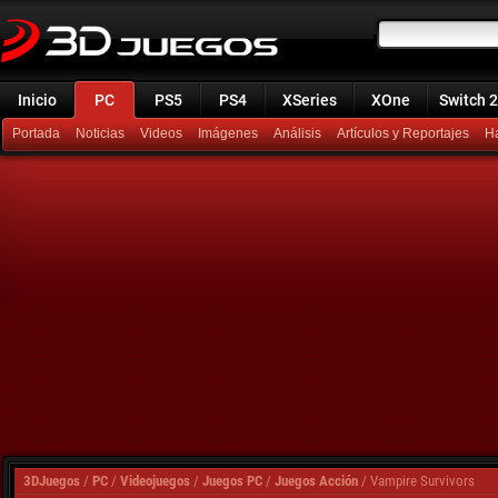
Inicio
PC
PS5
PS4
XSeries
XOne
Switch 2
Portada
Noticias
Videos
Imágenes
Análisis
Artículos y Reportajes
H
3DJuegos
/
PC
/
Videojuegos
/
Juegos PC
/
Juegos Acción
/
Vampire Survivors