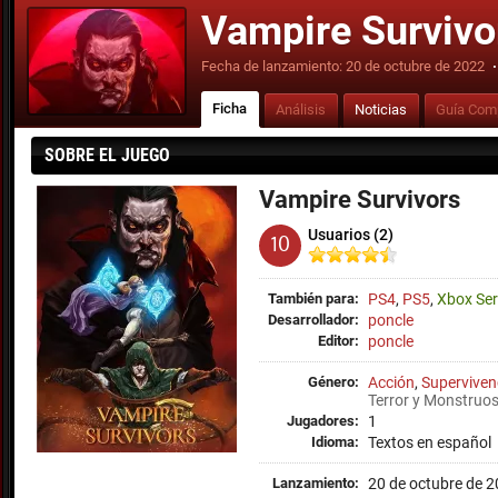
Vampire Survivo
Fecha de lanzamiento:
20 de octubre de 2022
Ficha
Análisis
Noticias
Guía Com
SOBRE EL JUEGO
Vampire Survivors
Usuarios (2)
10
También para:
PS4
,
PS5
,
Xbox Ser
Desarrollador:
poncle
Editor:
poncle
Género:
Acción
,
Superviven
Terror
y
Monstruo
Jugadores:
1
Idioma:
Textos en español
Lanzamiento:
20 de octubre de 