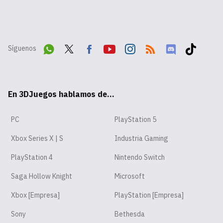
Síguenos
Wha
Twit
Fac
Yout
Inst
RSS
Disc
Tikt
tsA
ter
ebo
ube
agr
ord
ok
En 3DJuegos hablamos de...
pp
ok
am
PC
PlayStation 5
Xbox Series X | S
Industria Gaming
PlayStation 4
Nintendo Switch
Saga Hollow Knight
Microsoft
Xbox [Empresa]
PlayStation [Empresa]
Sony
Bethesda