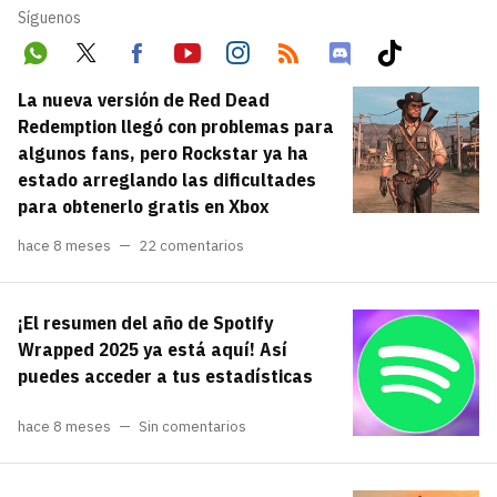
Síguenos
Wha
Twit
Fac
Yout
Inst
RSS
Disc
Tikt
La nueva versión de Red Dead
tsA
ter
ebo
ube
agr
ord
ok
Redemption llegó con problemas para
algunos fans, pero Rockstar ya ha
pp
ok
am
estado arreglando las dificultades
para obtenerlo gratis en Xbox
hace 8 meses
22 comentarios
¡El resumen del año de Spotify
Wrapped 2025 ya está aquí! Así
puedes acceder a tus estadísticas
hace 8 meses
Sin comentarios