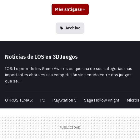
Más antiguas
»
Archivo
Noticias de IOS en 3DJuegos
IOS: Lo peor de los Game Awards es que una de sus categorías más
importantes ahora es una competición sin sentido entre dos juegos
que se...
OTROS TEMAS:
PC
PlayStation 5
Saga Hollow Knight
Micros