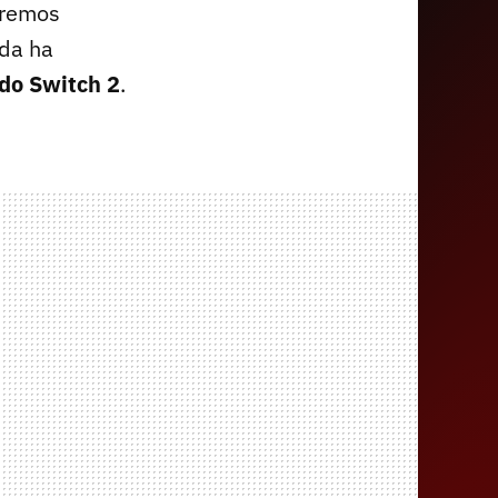
dremos
sda ha
do Switch 2
.