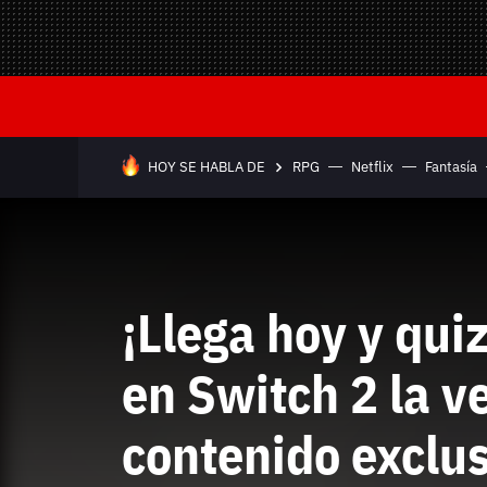
Mandos y Joyst
Selección
Todo hardware
Trivia
Juegos Online
—
HOY SE HABLA DE
RPG
Netflix
Fantasía
Equipo editorial
Contacta con nosotros
¡Llega hoy y qui
en Switch 2 la v
contenido exclu
Whatsapp
Twitch
TikTok
Instagram
Facebook
Twitter
YouTube
RSS
Discord