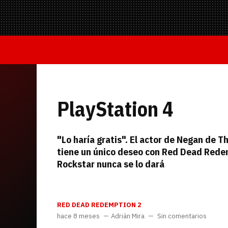
Mandos y Joyst
Selección
Todo hardware
Trivia
Juegos Online
—
Equipo editorial
PlayStation 4
Contacta con nosotros
"Lo haría gratis". El actor de Negan de 
tiene un único deseo con Red Dead Rede
Rockstar nunca se lo dará
RED DEAD REDEMPTION 2
Whatsapp
Twitch
TikTok
Instagram
Facebook
Twitter
YouTube
RSS
Discord
hace 8 meses
Adrián Mira
Sin comentarios