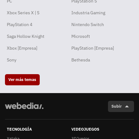
PC
PlayStation 5
Xbox Series X | S
Industria Gaming
PlayStation 4
Nintendo Switch
Saga Hollow Knight
Microsoft
Xbox [Empresa]
PlayStation [Empresa]
Sony
Bethesda
Ver más temas
Subir
TECNOLOGÍA
VIDEOJUEGOS
Xataka
3DJuegos