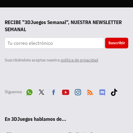
RECIBE "3DJuegos Semanal", NUESTRA NEWSLETTER
SEMANAL
Suscribir
Suscribiéndote aceptas nuestra
política de privacidad
Síguenos
Wha
Twit
Fac
Yout
Inst
RSS
Disc
Tikt
tsA
ter
ebo
ube
agra
ord
ok
En 3DJuegos hablamos de...
pp
ok
m