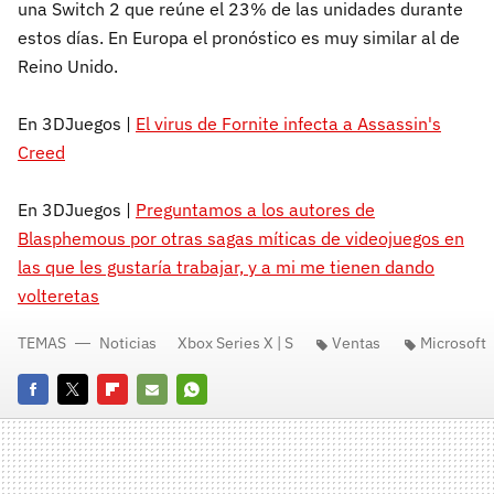
una Switch 2 que reúne el 23% de las unidades durante
estos días. En Europa el pronóstico es muy similar al de
Reino Unido.
En 3DJuegos |
El virus de Fornite infecta a Assassin's
Creed
En 3DJuegos |
Preguntamos a los autores de
Blasphemous por otras sagas míticas de videojuegos en
las que les gustaría trabajar, y a mi me tienen dando
volteretas
TEMAS
Noticias
Xbox Series X | S
Ventas
Microsoft
Facebook
Twitter
Flipboard
E-
Whatsapp
mail