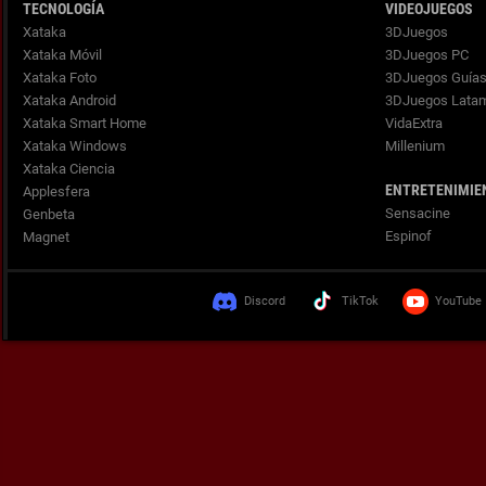
TECNOLOGÍA
VIDEOJUEGOS
Xataka
3DJuegos
Xataka Móvil
3DJuegos PC
Xataka Foto
3DJuegos Guía
Xataka Android
3DJuegos Lata
Xataka Smart Home
VidaExtra
Xataka Windows
Millenium
Xataka Ciencia
ENTRETENIMIE
Applesfera
Sensacine
Genbeta
Espinof
Magnet
Discord
TikTok
YouTube