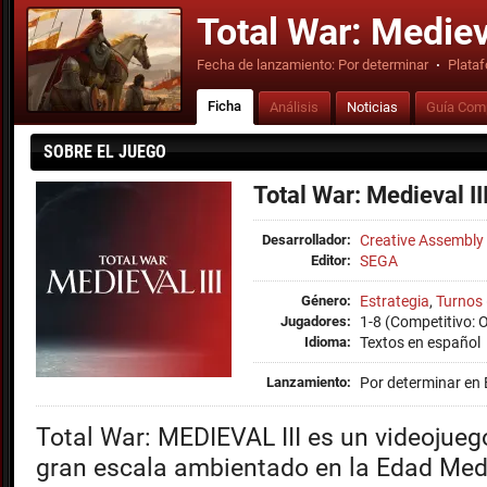
Total War: Medieva
Fecha de lanzamiento:
Por determinar
·
Plata
Ficha
Análisis
Noticias
Guía Com
SOBRE EL JUEGO
Total War: Medieval II
Desarrollador:
Creative Assembly
Editor:
SEGA
Género:
Estrategia
,
Turnos
Jugadores:
1-8 (Competitivo: O
Idioma:
Textos en español
Lanzamiento:
Por determinar en
Total War: MEDIEVAL III es un videojueg
gran escala ambientado en la Edad Me