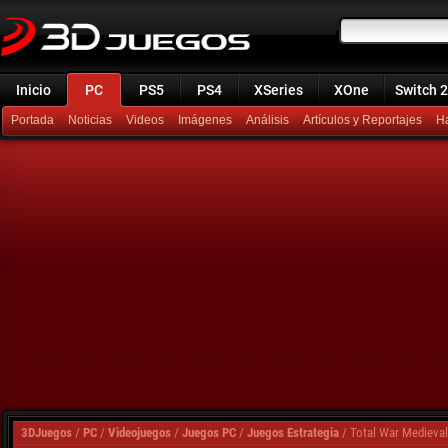
Inicio
PC
PS5
PS4
XSeries
XOne
Switch 2
Portada
Noticias
Videos
Imágenes
Análisis
Artículos y Reportajes
H
3DJuegos
/
PC
/
Videojuegos
/
Juegos PC
/
Juegos Estrategia
/
Total War Medieval 