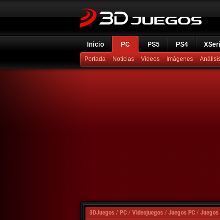
Inicio
PC
PS5
PS4
XSer
Portada
Noticias
Videos
Imágenes
Análisi
3DJuegos
/
PC
/
Videojuegos
/
Juegos PC
/
Juegos