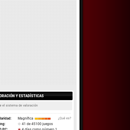
ORACIÓN Y ESTADÍSTICAS
e el sistema de valoración
aridad:
Magnífica
¿Qué es?
ing:
41 de 45100 juegos
0 PC:
4 días como número 1