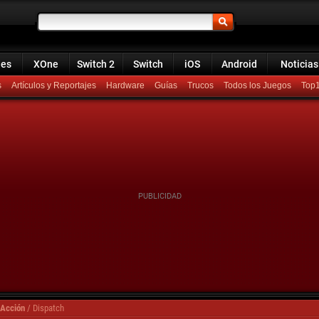
ies
XOne
Switch 2
Switch
iOS
Android
Noticias
s
Artículos y Reportajes
Hardware
Guías
Trucos
Todos los Juegos
Top
 Acción
/
Dispatch