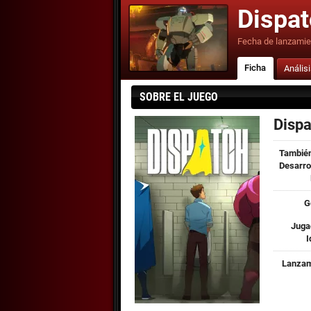
Dispa
Fecha de lanzamie
Ficha
Anális
SOBRE EL JUEGO
Dispa
También
Desarro
G
Juga
I
Lanzam