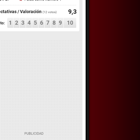
9,3
ctativas / Valoración
(
12
votos)
1
2
3
4
5
6
7
8
9
10
to: