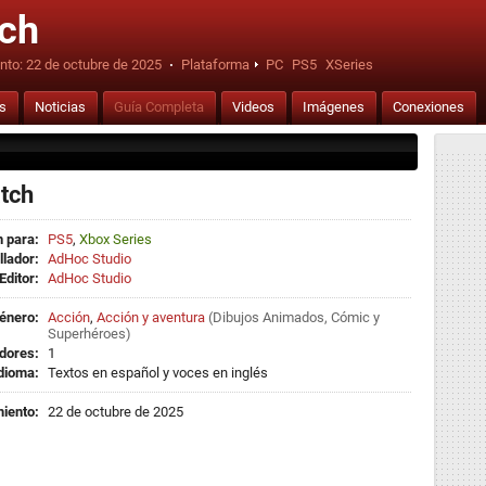
tch
nto:
22 de octubre de 2025
·
Plataforma
PC
PS5
XSeries
is
Noticias
Guía Completa
Videos
Imágenes
Conexiones
tch
 para:
PS5
,
Xbox Series
llador:
AdHoc Studio
Editor:
AdHoc Studio
énero:
Acción
,
Acción y aventura
(
Dibujos Animados
,
Cómic
y
Superhéroes
)
dores:
1
dioma:
Textos en español y voces en inglés
iento:
22 de octubre de 2025