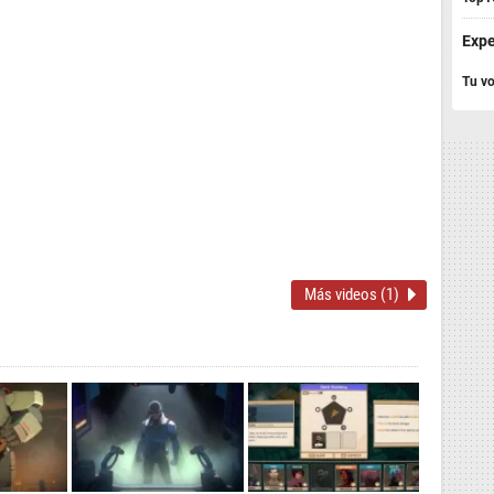
Expe
Tu vo
Más videos (1)