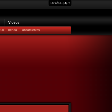
ESPAÑOL (
ES
)
Videos
100
Lanzamientos