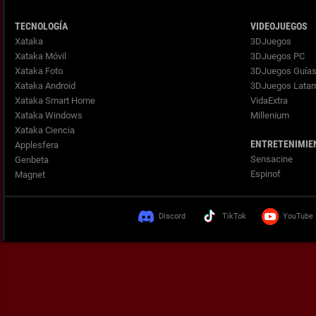
TECNOLOGÍA
VIDEOJUEGOS
Xataka
3DJuegos
Xataka Móvil
3DJuegos PC
Xataka Foto
3DJuegos Guía
Xataka Android
3DJuegos Lata
Xataka Smart Home
VidaExtra
Xataka Windows
Millenium
Xataka Ciencia
ENTRETENIMIE
Applesfera
Sensacine
Genbeta
Espinof
Magnet
Discord
TikTok
YouTube