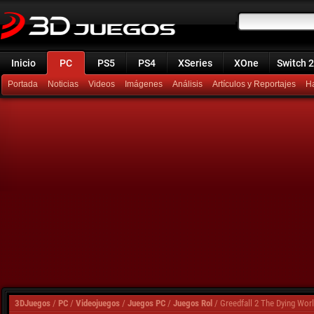
Inicio
PC
PS5
PS4
XSeries
XOne
Switch 2
Portada
Noticias
Videos
Imágenes
Análisis
Artículos y Reportajes
H
3DJuegos
/
PC
/
Videojuegos
/
Juegos PC
/
Juegos Rol
/
Greedfall 2 The Dying Wor