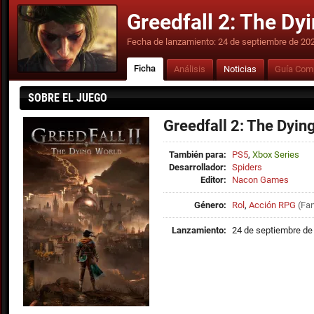
Greedfall 2: The Dy
Fecha de lanzamiento:
24 de septiembre de 20
Ficha
Análisis
Noticias
Guía Com
SOBRE EL JUEGO
Greedfall 2: The Dyin
También para:
PS5
,
Xbox Series
Desarrollador:
Spiders
Editor:
Nacon Games
Género:
Rol
,
Acción RPG
(
Fan
Lanzamiento:
24 de septiembre de