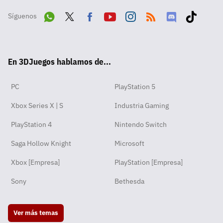
Síguenos
Wha
Twit
Fac
Yout
Inst
RSS
Disc
Tikt
tsA
ter
ebo
ube
agra
ord
ok
En 3DJuegos hablamos de...
pp
ok
m
PC
PlayStation 5
Xbox Series X | S
Industria Gaming
PlayStation 4
Nintendo Switch
Saga Hollow Knight
Microsoft
Xbox [Empresa]
PlayStation [Empresa]
Sony
Bethesda
Ver más temas