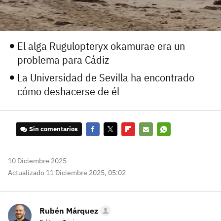
¿Ya tienes cuenta?
Entra en 3DJuegos
El alga Rugulopteryx okamurae era un
problema para Cádiz
La Universidad de Sevilla ha encontrado
cómo deshacerse de él
Sin comentarios
Facebook
Twitter
Flipboard
E-
Whatsapp
mail
10 Diciembre 2025
Actualizado 11 Diciembre 2025, 05:02
Rubén Márquez