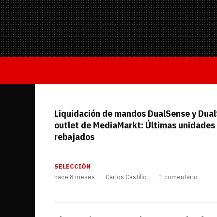
Todo hardware
Trivia
Juegos Online
—
Equipo editorial
Contacta con nosotros
Liquidación de mandos DualSense y Dual
outlet de MediaMarkt: Últimas unidades
rebajados
SELECCIÓN
hace 8 meses
Carlos Castillo
1 comentario
Whatsapp
Twitch
TikTok
Instagram
Facebook
Twitter
YouTube
RSS
Discord