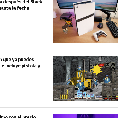
ta después del Black
Recupera tu acceso con 
hasta la fecha
¿Ya tienes c
Entra en 3D
ón que ya puedes
e incluye pistola y
imo con el precio