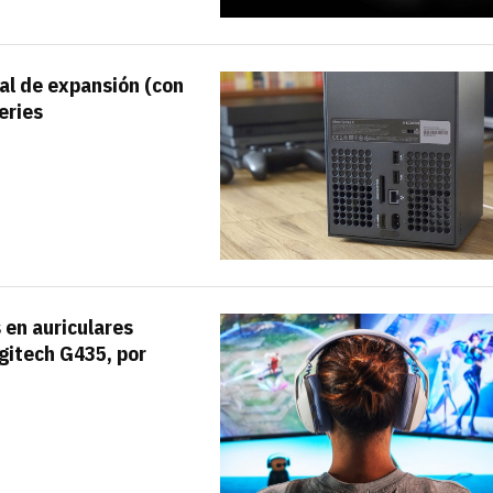
ial de expansión (con
eries
 en auriculares
ogitech G435, por