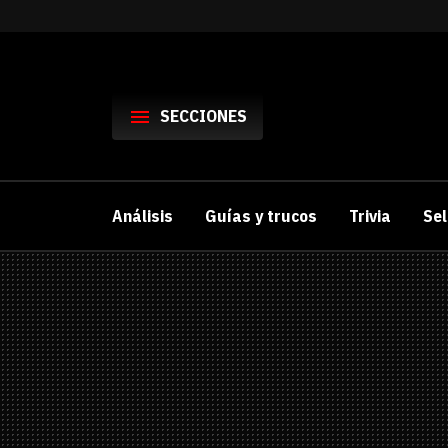
SECCIONES
SECCIONES
HARDWARE
Análisis
Guías y trucos
Trivia
Sel
PC y Portátiles
Noticias
Monitores
Análisis
Periféricos
Guías y trucos
Tarjetas gráfica
Ranking
Auriculares y a
Videos
Mandos y Joyst
Selección