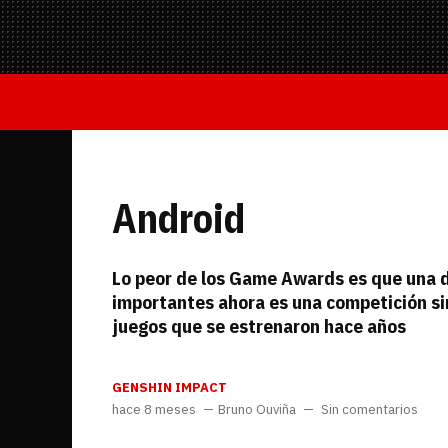
Todo hardware
Trivia
Juegos Online
—
Equipo editorial
Contacta con nosotros
Android
Lo peor de los Game Awards es que una 
importantes ahora es una competición si
juegos que se estrenaron hace años
GENSHIN IMPACT
Whatsapp
Twitch
TikTok
Instagram
Facebook
Twitter
YouTube
RSS
Discord
hace 8 meses
Bruno Ouviña
Sin comentarios