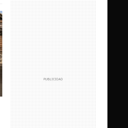
uenta?
Juegos