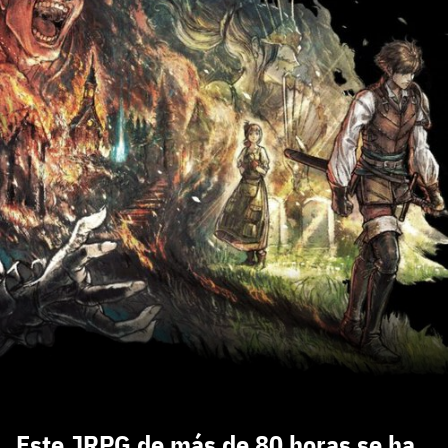
Entra con Google
Se usa para la dirección de tu página de usuario.
Piénsalo bien porque no podrás cambiarlo. Mínimo 3
caracteres, se pueden usar números (no como
carácter inicial), pero no mayúsculas, espacios, tildes
¿Todavía no tienes cuenta?
o caracteres especiales.
He leído y acepto la
politica de privacidad y
Regístrate gratis
de participación
Registrarse en 3DJuegos
El inicio de sesión con Facebook ya no está
disponible, pero puedes seguir usando tu cuenta
de 3DJuegos:
Entra con Google
Recupera tu acceso con Facebook
¿Ya tienes cuenta?
Este JRPG de más de 80 horas se ha