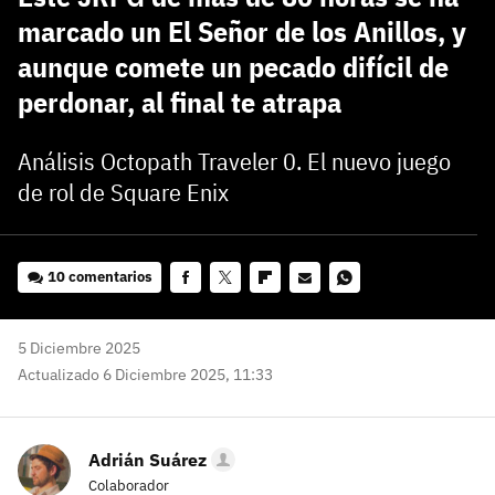
Entra en 3DJuegos
marcado un El Señor de los Anillos, y
aunque comete un pecado difícil de
perdonar, al final te atrapa
Análisis Octopath Traveler 0. El nuevo juego
de rol de Square Enix
10 comentarios
Facebook
Twitter
Flipboard
E-
Whatsapp
mail
5 Diciembre 2025
Actualizado 6 Diciembre 2025, 11:33
Adrián Suárez
Colaborador