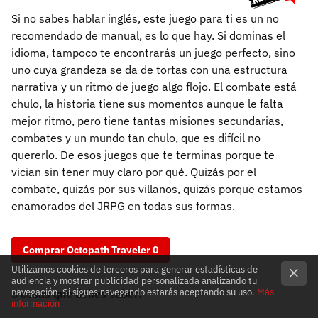
Si no sabes hablar inglés, este juego para ti es un no
recomendado de manual, es lo que hay. Si dominas el
idioma, tampoco te encontrarás un juego perfecto, sino
uno cuya grandeza se da de tortas con una estructura
narrativa y un ritmo de juego algo flojo. El combate está
chulo, la historia tiene sus momentos aunque le falta
mejor ritmo, pero tiene tantas misiones secundarias,
combates y un mundo tan chulo, que es difícil no
quererlo. De esos juegos que te terminas porque te
vician sin tener muy claro por qué. Quizás por el
combate, quizás por sus villanos, quizás porque estamos
enamorados del JRPG en todas sus formas.
Comprar Octopath Traveler 0
Utilizamos cookies de terceros para generar estadísticas de
audiencia y mostrar publicidad personalizada analizando tu
5 cosas que debes saber:
navegación. Si sigues navegando estarás aceptando su uso.
Más
información