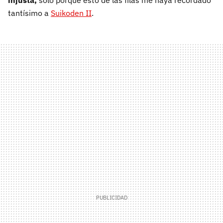
injusta,
solo porque esto de las filas me haya recordado
tantísimo a
Suikoden II
.